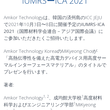
IUMRSーICA 2021
Amkor Technologyは、韓国の済州島のICC JEJU
で2021年10月3日〜8日に開催予定の
IUMRS-ICA
2021
（国際材料学会連合－アジア国際会議）に
ご参加いただきたくご招待いたします。
Amkor Technology KoreaのMiKyeong Choiが
「
高熱伝導性を備えた高電力デバイス用高度サー
マルインターフェースマテリアル」
のタイトルで
プレゼンを行います。
著者:
1, 2
1
Amkor Technology
、成均館大学校
高度材料
1
科学およびエンジニアリング学部
MiKyeong