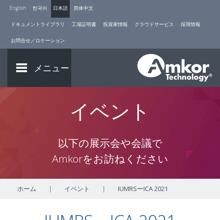
English
한국어
日本語
简体中文
ドキュメントライブラリ
工場証明書
投資家情報
クラウドサービス
採用情報
お問合せ／ロケーション
メニュー
イベント
以下の展示会や会議で
Amkorをお訪ねください
ホーム
|
イベント
|
IUMRSーICA 2021