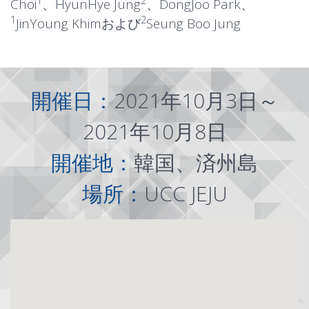
1
2
Choi
、HyunHye Jung
、DongJoo Park、
1
2
JinYoung Khimおよび
Seung Boo Jung
開催日：
2021年10月3日～
2021年10月8日
開催地：
韓国、済州島
場所：
UCC JEJU