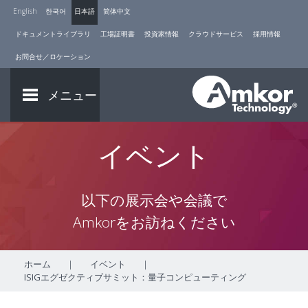
English
한국어
日本語
简体中文
ドキュメントライブラリ
工場証明書
投資家情報
クラウドサービス
採用情報
お問合せ／ロケーション
メニュー
イベント
以下の展示会や会議で
Amkorをお訪ねください
ホーム
|
イベント
|
ISIGエグゼクティブサミット：量子コンピューティング