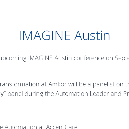
IMAGINE Austin
 upcoming IMAGINE Austin conference on Septe
ansformation at Amkor will be a panelist on t
ty
” panel during the Automation Leader and Pra
se Automation at AccentCare