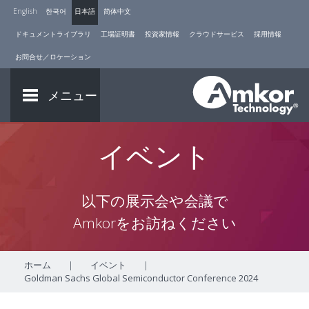
English
한국어
日本語
简体中文
ドキュメントライブラリ
工場証明書
投資家情報
クラウドサービス
採用情報
お問合せ／ロケーション
メニュー
イベント
以下の展示会や会議で
Amkorをお訪ねください
ホーム
|
イベント
|
Goldman Sachs Global Semiconductor Conference 2024