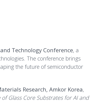
 and Technology Conference
, a
chnologies. The conference brings
haping the future of semiconductor
Materials Research, Amkor Korea
,
of Glass Core Substrates for AI and