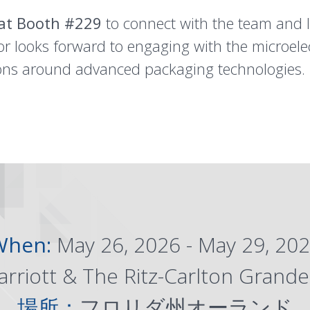
 at Booth #229
to connect with the team and 
or looks forward to engaging with the microe
ions around advanced packaging technologies.
When:
May 26, 2026 - May 29, 20
rriott & The Ritz-Carlton Grande
場所：
フロリダ州オーランド