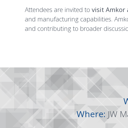
Attendees are invited to
visit Amkor
and manufacturing capabilities. Amk
and contributing to broader discuss
Where:
JW Ma