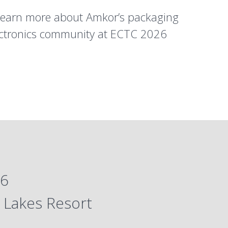
learn more about Amkor’s packaging
lectronics community at ECTC 2026
26
 Lakes Resort