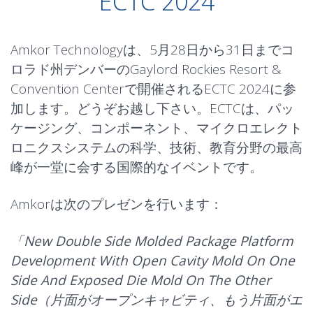
ECTC 2024
Amkor Technologyは、5月28日から31日までコ
ロラド州デンバーのGaylord Rockies Resort &
Convention Centerで開催されるECTC 2024に参
加します。どうぞお越し下さい。ECTCは、パッ
ケージング、コンポーネント、マイクロエレクト
ロニクスシステムの科学、技術、教育分野の最高
峰が一堂に会する国際的なイベントです。
Amkorは次のプレゼンを行います：
「New Double Side Molded Package Platform
Development With Open Cavity Mold On One
Side And Exposed Die Mold On The Other
Side（片面がオープンキャビティ、もう片面がエ