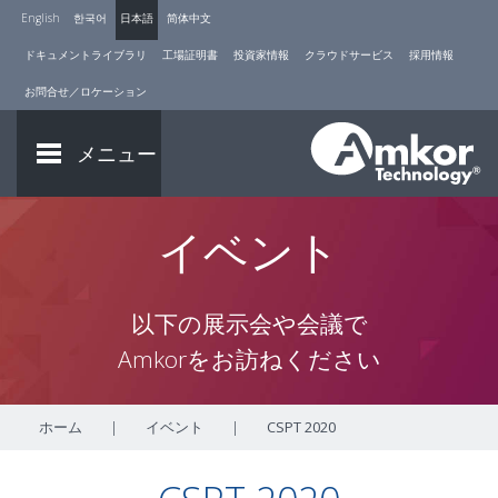
English
한국어
日本語
简体中文
ドキュメントライブラリ
工場証明書
投資家情報
クラウドサービス
採用情報
お問合せ／ロケーション
メニュー
イベント
以下の展示会や会議で
Amkorをお訪ねください
ホーム
|
イベント
|
CSPT 2020