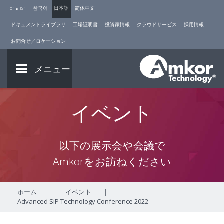
English
한국어
日本語
简体中文
ドキュメントライブラリ
工場証明書
投資家情報
クラウドサービス
採用情報
お問合せ／ロケーション
メニュー
イベント
以下の展示会や会議で
Amkorをお訪ねください
ホーム
|
イベント
|
Advanced SiP Technology Conference 2022