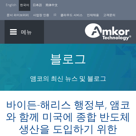
English
한국어
日本語
简体中文
문서 라이브러리
사업장 인증
IR
클라우드 서비스
인재채용
고객문의
메뉴
블로그
앰코의 최신 뉴스 및 블로그
바이든-해리스 행정부, 앰코
와 함께 미국에 종합 반도체
생산을 도입하기 위한