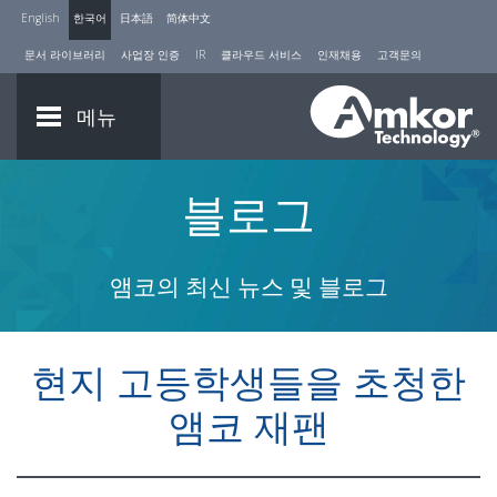
English
한국어
日本語
简体中文
문서 라이브러리
사업장 인증
IR
클라우드 서비스
인재채용
고객문의
메뉴
블로그
앰코의 최신 뉴스 및 블로그
현지 고등학생들을 초청한
앰코 재팬