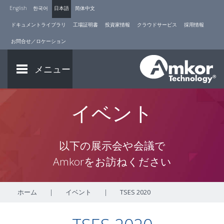
English
한국어
日本語
简体中文
ドキュメントライブラリ
工場証明書
投資家情報
クラウドサービス
採用情報
お問合せ／ロケーション
メニュー
イベント
以下の展示会や会議で
Amkorをお訪ねください
ホーム
|
イベント
|
TSES 2020