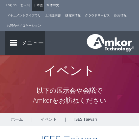
English
한국어
日本語
简体中文
ドキュメントライブラリ
工場証明書
投資家情報
クラウドサービス
採用情報
お問合せ／ロケーション
メニュー
イベント
以下の展示会や会議で
Amkorをお訪ねください
ホーム
|
イベント
|
ISES Taiwan