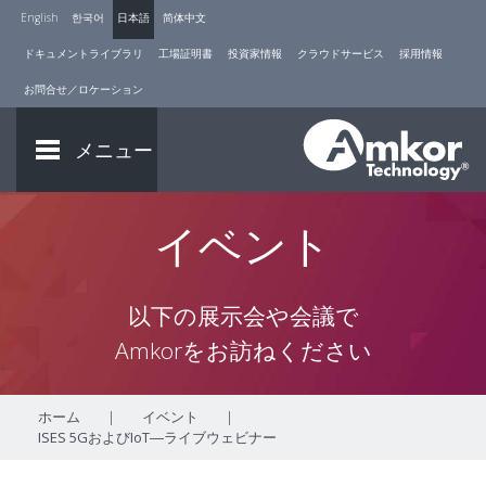
English
한국어
日本語
简体中文
ドキュメントライブラリ
工場証明書
投資家情報
クラウドサービス
採用情報
お問合せ／ロケーション
メニュー
イベント
以下の展示会や会議で
Amkorをお訪ねください
ホーム
|
イベント
|
ISES 5GおよびIoT―ライブウェビナー