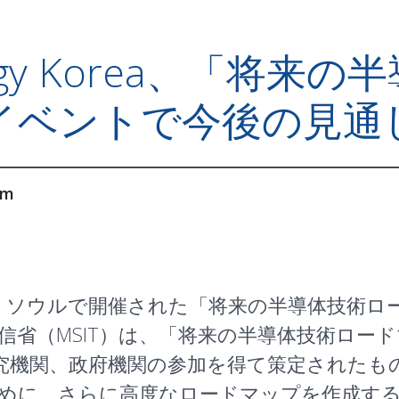
nology Korea、「将
イベントで今後の見通
im
rea（ATK）は、ソウルで開催された「将来の半導
信省（MSIT）は、「将来の半導体技術ロー
究機関、政府機関の参加を得て策定されたもの
めに、さらに高度なロードマップを作成す