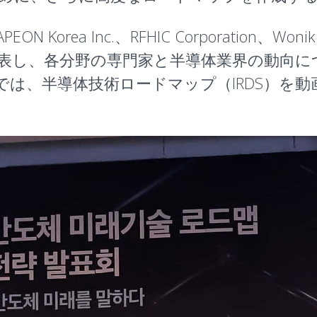
ea Inc.、RFHIC Corporation、Wonik IP
表し、各分野の専門家と半導体業界の動向に
）では、半導体技術ロードマップ（IRDS）を