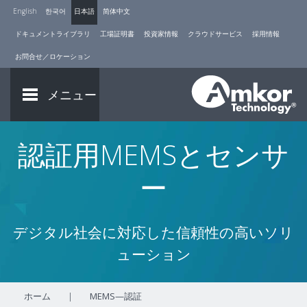
English
한국어
日本語
简体中文
ドキュメントライブラリ
工場証明書
投資家情報
クラウドサービス
採用情報
お問合せ／ロケーション
メニュー
認証用MEMSとセンサ
ー
デジタル社会に対応した信頼性の高いソリ
ューション
ホーム
|
MEMS—認証