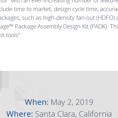
ctor” with an ever-increasing number of featur
clude time to market, design cycle time, accura
ckages, such as high-density fan-out (
HDFO
)
kage
™ Package Assembly Design Kit (PADK). This
t tools”
When:
May 2, 2019
Where:
Santa Clara, California