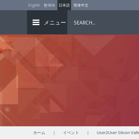
English
한국어
日本語
简体中文
メニュー
ホーム
|
イベント
|
User2User Silicon Val