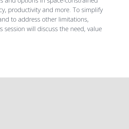
es and options in space-constrained
cy, productivity and more. To simplify
 and to address other limitations,
 session will discuss the need, value