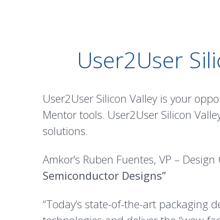
User2User Sil
User2User Silicon Valley is your oppo
Mentor tools. User2User Silicon Vall
solutions.
Amkor’s Ruben Fuentes, VP – Design C
Semiconductor Designs”
“Today’s state-of-the-art packaging 