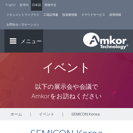
English
한국어
日本語
简体中文
ドキュメントライブラリ
工場証明書
投資家情報
クラウドサービス
採用情報
お問合せ／ロケーション
メニュー
イベント
以下の展示会や会議で
Amkorをお訪ねください
ホーム
|
イベント
|
SEMICON Korea