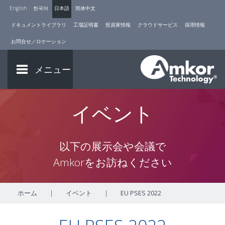
English
한국어
日本語
简体中文
ドキュメントライブラリ
工場証明書
投資家情報
クラウドサービス
採用情報
お問合せ／ロケーション
メニュー
イベント
以下の展示会や会議で
Amkorをお訪ねください
ホーム
|
イベント
|
EU PSES 2022