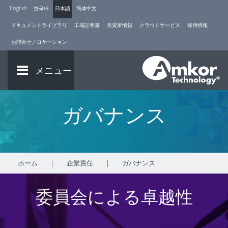
English
한국어
日本語
简体中文
ドキュメントライブラリ
工場証明書
投資家情報
クラウドサービス
採用情報
お問合せ／ロケーション
メニュー
ガバナンス
ホーム
|
企業責任
|
ガバナンス
委員会による卓越性