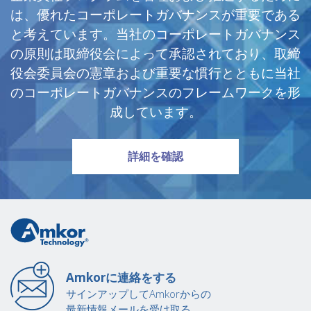
は、優れたコーポレートガバナンスが重要である
と考えています。当社のコーポレートガバナンス
の原則は取締役会によって承認されており、取締
役会委員会の憲章および重要な慣行とともに当社
のコーポレートガバナンスのフレームワークを形
成しています。
コーポレートガバナンス
詳細を確認
Amkorに連絡をする
サインアップしてAmkorからの
最新情報メールを受け取る