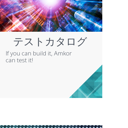
テストカタログ
If you can build it, Amkor
can test it!