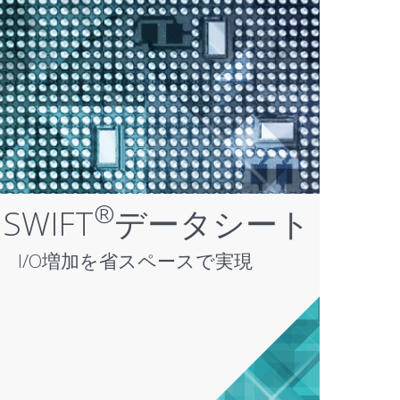
®
SWIFT
データシート
I/O増加を省スペースで実現