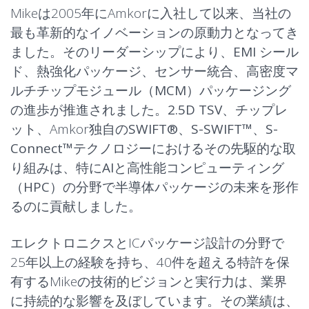
Mikeは2005年にAmkorに入社して以来、当社の
最も革新的なイノベーションの原動力となってき
ました。そのリーダーシップにより、
EMI シール
ド
、
熱強化パッケージ
、
センサー統合
、
高密度マ
ルチチップモジュール（MCM）パッケージング
の進歩が推進されました。
2.5D TSV
、
チップレ
ット
、Amkor独自の
SWIFT®
、
S-SWIFT™
、
S-
Connect™
テクノロジーにおけるその先駆的な取
り組みは、特に
AI
と
高性能コンピューティング
（HPC）
の分野で半導体パッケージの未来を形作
るのに貢献しました。
エレクトロニクスとICパッケージ設計の分野で
25年以上の経験を持ち、40件を超える特許を保
有するMikeの技術的ビジョンと実行力は、業界
に持続的な影響を及ぼしています。その業績は、