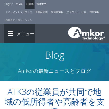
English
한국어
日本語
简体中文
ドキュメントライブラリ
工場証明書
投資家情報
クラウドサービス
採用情報
お問合せ／ロケーション
メニュー
Blog
Amkorの最新ニュースとブログ
ATK3の従業員が共同で地
域の低所得者や高齢者を支