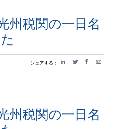
Kimが光州税関の一日名
した
シェアする：
Kimが光州税関の一日名