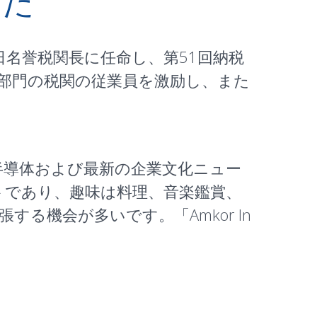
した
imを一日名誉税関長に任命し、第51回納税
各部門の税関の従業員を激励し、また
め、半導体および最新の企業文化ニュー
トであり、趣味は料理、音楽鑑賞、
る機会が多いです。「Amkor In