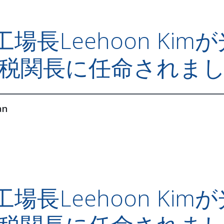
 K4工場長Leehoon 
税関長に任命されま
an
 K4工場長Leehoon 