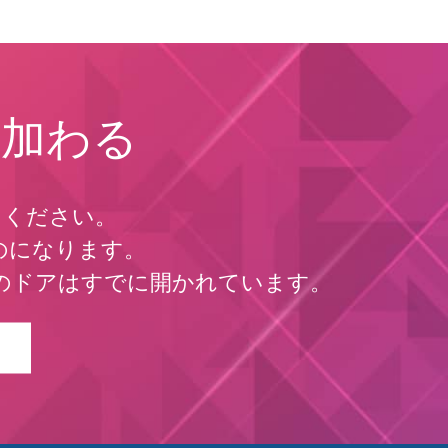
に加わる
てください。
ものになります。
へのドアはすでに開かれています。
GY KOREA求人へのご応募は