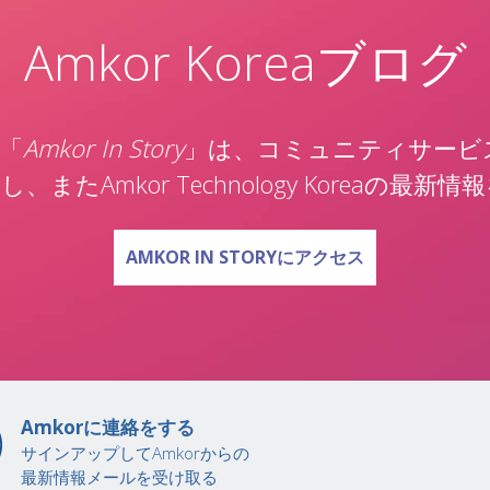
Amkor Koreaブログ
ト「
Amkor In Story
」は、コミュニティサービ
またAmkor Technology Koreaの最
AMKOR KOREAブログで
AMKOR IN STORYにアクセス
Amkorに連絡をする
サインアップしてAmkorからの
最新情報メールを受け取る