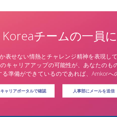
or Koreaチームの一員
か表せない情熱とチャレンジ精神を表現し
oreaでのキャリアアップの可能性が、あなたの
る準備ができているのであれば、Amkor
AMKOR TECHNOLOGY KOREA求人募集の詳細は
AMKOR TECHNOLO
キャリアポータルで確認
人事部にメールを送信