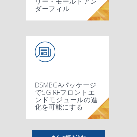
リー・モールドアン
ダーフィル
DSMBGAパッケージ
車載用パッケージに
レーザーアシストボ
Innovative WLFO
Package Assembly
Amkor’s 2.5D
Development and
Implementation of
モバイルシステムの
Silicon Wafer
ExposedPad TSSOP
®
®
で5G RFフロントエ
接着促進剤はパワー
おけるユニットレベ
第4次産業革命にお
チップ to ウェハボ
WLPにおける22 nm
有機インターポーザ
ンディング（LAB）
ヘテロジニアスイン
RFMEMS-CMOSの高
リードレス車載製品
車載製品グレード
Enhancing Punch
Antenna in Package
Power Packaging for
Technologies –
Design Kits Bring
Package & HDFO –
Industrial Validation
WLP KOZ using SU-8
Amkor Dual Row
Amkor – Mentor
フォームファクタ変
IoT（Internet of
ウェハレベルファン
Micro
ChipArray
Integrated Fan-out
ワイヤボンドCABGA
Copper Pillar
ExposedPad
LeadFrame
BGA Fine-
®
®
ンドモジュールの進
半導体パッケージン
ExposedPad TQFP
半導体パッケージの
アドバンスドハイス
車載用LIDAR
チップスケールパワ
ルトレーサビリティ
ける大型パッケージ
ンディングを用いた
次世代大型チップ
FD-SOI技術のチップ
を用いたヘテロジニ
アナログデバイス向
による高性能フリッ
テグレーションによ
性能・低コストパッ
パッケージング向け
48V エコシステムと
5Gの拡大に向けたア
1/0のFCBGAパッケ
ネットワーク通信改
MLF
Antenna on Package
Automotive
Automotive
Heterogeneous
Si Integrated Heat
Value to
Advanced
of TMR Sensors
as Dielectric for the
Micro
PADKがHDFO Design
センサー向けの新世
更によるパッケージ
マルチチップパッケ
Things）in
アウト
(MLF/QFN/SON/
Pitch BGA
Technology
X2FBGAーワイヤボ
スルーシリコンビア
ー最新のニア チップ
パフォーマンス改善
TSVパッケージのア
Wafer Level CSP
(Cu Pillar
Electrical Package
先端パッケージ
Flip Chip BGA
MSOPExposedPad
Thermal Package
Mechanical Package
Packaging with
LeadFrame
®
®
®
化を可能にする
グのトレンド：
AEC-Q006における
DSMBGA
製品バーンインテス
デラミネーションを
RF特性評価と
ピードデジタル製品
アプリケーションの
Amkorの5G RFテス
ートランジスタ･パ
（ULT）による付加
向け超高熱伝導材料
最新RDL-First PoP
WLCSPのボードレベ
ボード・インタラク
アスインテグレーシ
け高熱伝導ダイアタ
プチップボンディン
るウェアラブルおよ
ケージング向け
PowerCSP™
サイドウエッタブル
パワーパッケージン
ンテナ・イン・パッ
ージ開発に関する課
テストサービスを外
善のための高度な
D2PAK (TO-263)
Edge Protection™
DPAK (TO-252)
PQFN
インターポーザー
品質保証に関するご
(AiP/AoP)
WLSiP/WL3D
Semiconductors –
Packaging – OSAT
LFPAK56
Integration for a
Spreader Technology
Semiconductor
Heterogeneous
Optical/Image Sensor
TOLL
Edge Protection™
Fabrication Project
Merging of WLFO to
(DRMLF
にご利用いただけま
代WLPと統合技術プ
熱特性の
ージと温度スーパー
Package（IoTiP）プ
自動車向け製品の
SWIFT
WLFO/FOWLP/WLCSP+
テストサービスのご
自動車向けパッケー
DFN/LFCSP)
(CABGA/FBGA)
PBGA/TEPBGA
プロダクトラインカ
System in Package
Packaging for Highly
ンドCABGAパッケー
SO8-FL
TSON8-FL
MEMS & Sensors
（TSV）テストの実
サイズ パッケージ
SOD123-FL
SOD128-FL
のためのスルーシリ
ーキテクチャおよび
PSMC
SOT-23/TSOT
情報セキュリティの
B2Bサービスのご紹
SOIC
TSSOP/MSOP
(WLCSP)
TO-220FP
TSOP
Stacked CSP (SCSP)
Cuワイヤボンディン
ー)
3D/スタックチップ
Wafer Bumping & Die
Characterization
（2.5D/SLIM™/3D）
(FCBGA)
2.5D/3D TSV テクノ
デザインセンターの
SSOP/QSOP
SOICExposedPad
HSON8
Ag（銀）ワイヤボン
Flip Chip CSP (fcCSP)
FlipStack
Characterization
LQFP
フリップチップ
Characterization
TQFP
Package-on-Package
ExposedPad
/HDFOテク
)の表面実装
CSP
OSATの展望
グレード0認定
（DS841）
トサービス
防げるか？
テストサービス
検査の課題
パッケージング動向
ト
ッケージング
価値の向上
の開発
FOWLPプロセス
ル信頼性の考察
ション分析
ョン
ッチペーストの開発
グの考察
びIoT向けLDFO SiP
WLFO
(DS619)
フランク
グのトレンド
ケージ（AiP）技術
題点
部委託するメリット
パッケージング
(DS417)
Technology
(DS414)
(DS416)
PoP(DS840)
紹介
Technology
(DS703)
Now and Future
Market Challenges
(DS415)
Connected World
for fcCSP Packages
Designs
Packaging Solutions
Technology
(DS618)
Technology
Sheet
Biomedical Apps
ガイドライン
す
ロジェクトシート
課題
ポジション
企業概要
ロジェクトシート
ご紹介
ノロジー
(DS701)
紹介
ジ開発の課題
(DS572)
(DS550)
(DS520)
ード
(SiP) Technology
Integrated Products
ジ
(DS611)
(DS612)
Technology
践的アプローチ
イノベーション
(DS614)
(DS613)
コンビア（TSV）
トレードオフ
(DS616)
(DS581)
ご紹介
介
(DS370)
(DS350)
(DS720)
(DS610)
(DS330)
(DS573)
グ
Technology
テクノロジー
Processing Services
Services
のテストフロー
(DS831)
ロジー
ご紹介
(DS360)
SSOP(DS571)
(DS407)
ディング
(DS577)
(DS820)
Services
(DS232)
テクノロジー
Services
(DS230)
(PoP) Technology
LQFP/TQFP(DS231)