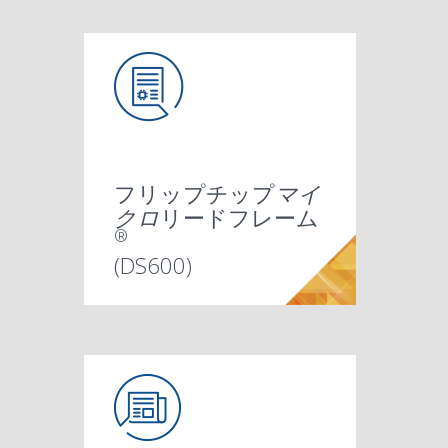
フリップチップ
マイ
クロ
リードフレーム
®
(DS600)